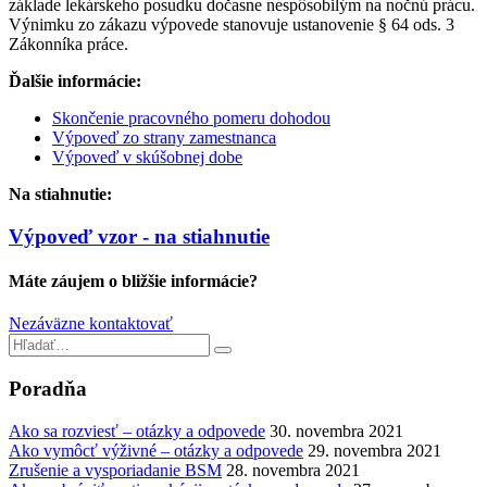
základe lekárskeho posudku dočasne nespôsobilým na nočnú prácu.
Výnimku zo zákazu výpovede stanovuje ustanovenie § 64 ods. 3
Zákonníka práce.
Ďalšie informácie:
Skončenie pracovného pomeru dohodou
Výpoveď zo strany zamestnanca
Výpoveď v skúšobnej dobe
Na stiahnutie:
Výpoveď vzor - na stiahnutie
Máte záujem o bližšie informácie?
Nezáväzne kontaktovať
Poradňa
Ako sa rozviesť – otázky a odpovede
30. novembra 2021
Ako vymôcť výživné – otázky a odpovede
29. novembra 2021
Zrušenie a vysporiadanie BSM
28. novembra 2021