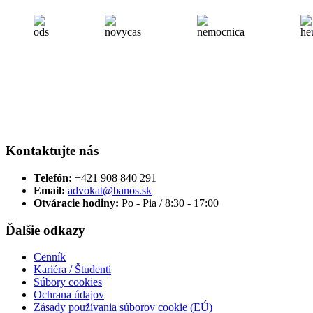
Kontaktujte nás
Telefón:
+421 908 840 291
Email:
advokat@banos.sk
Otváracie hodiny:
Po - Pia / 8:30 - 17:00
Ďalšie odkazy
Cenník
Kariéra / Študenti
Súbory cookies
Ochrana údajov
Zásady používania súborov cookie (EÚ)