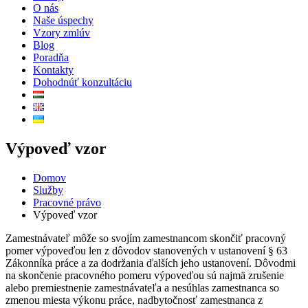
O nás
Naše úspechy
Vzory zmlúv
Blog
Poradňa
Kontakty
Dohodnúť konzultáciu
Výpoveď vzor
Domov
Služby
Pracovné právo
Výpoveď vzor
Zamestnávateľ môže so svojím zamestnancom skončiť pracovný
pomer výpoveďou len z dôvodov stanovených v ustanovení § 63
Zákonníka práce a za dodržania ďalších jeho ustanovení. Dôvodmi
na skončenie pracovného pomeru výpoveďou sú najmä zrušenie
alebo premiestnenie zamestnávateľa a nesúhlas zamestnanca so
zmenou miesta výkonu práce, nadbytočnosť zamestnanca z