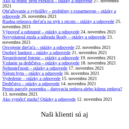
Ako sa brániť proti exekúcii – otázky a odpovede
27. novembra
2021
Obťažovanie a vyhrážky – problémy s expartnerom – otázky a
odpovede
26. novembra 2021
Riadna príprava dieťaťa na styk s otcom – otázky a odpovede
25.
novembra 2021
Výpoveď a odstupné – otázky a odpovede
24. novembra 2021
Nevyplatená mzda a náhrada škody – otázky a odpovede
23.
novembra 2021
Osvojenie dieťaťa – otázky a odpovede
22. novembra 2021
Osobný bankrot – otázky a odpovede
21. novembra 2021
Neoprávnené fotenie – otázky a odpovede
19. novembra 2021
Vzdanie sa dedičstva – otázky a odpovede
18. novembra 2021
Nehnuteľnosti – otázky a odpovede
17. novembra 2021
Nájom bytu – otázky a odpovede
16. novembra 2021
Vydedenie – otázky a odpovede
15. novembra 2021
Dedičstvo – otázky a odpovede
14. novembra 2021
Prepis parcely pozemku – darovacia zmluva alebo kúpna zmluva?
13. novembra 2021
Ako vymôcť mzdu? Otázky a odpovede
12. novembra 2021
Naši klienti sú aj