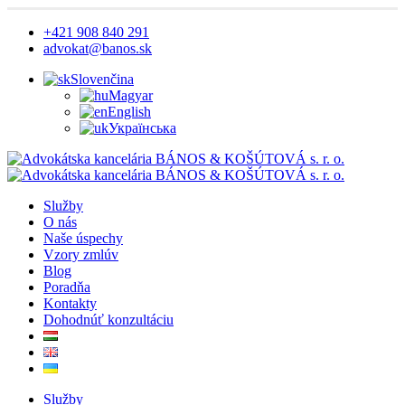
+421 908 840 291
advokat@banos.sk
Slovenčina
Magyar
English
Українська
Služby
O nás
Naše úspechy
Vzory zmlúv
Blog
Poradňa
Kontakty
Dohodnúť konzultáciu
Služby