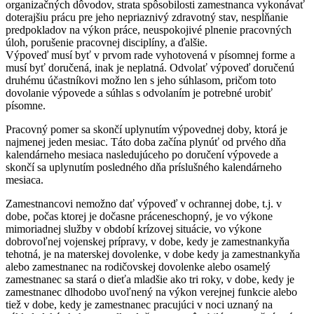
organizačných dôvodov, strata spôsobilosti zamestnanca vykonávať
doterajšiu prácu pre jeho nepriaznivý zdravotný stav, nespĺňanie
predpokladov na výkon práce, neuspokojivé plnenie pracovných
úloh, porušenie pracovnej disciplíny, a ďalšie.
Výpoveď musí byť v prvom rade vyhotovená v písomnej forme a
musí byť doručená, inak je neplatná. Odvolať výpoveď doručenú
druhému účastníkovi možno len s jeho súhlasom, pričom toto
dovolanie výpovede a súhlas s odvolaním je potrebné urobiť
písomne.
Pracovný pomer sa skončí uplynutím výpovednej doby, ktorá je
najmenej jeden mesiac. Táto doba začína plynúť od prvého dňa
kalendárneho mesiaca nasledujúceho po doručení výpovede a
skončí sa uplynutím posledného dňa príslušného kalendárneho
mesiaca.
Zamestnancovi nemožno dať výpoveď v ochrannej dobe, t.j. v
dobe, počas ktorej je dočasne práceneschopný, je vo výkone
mimoriadnej služby v období krízovej situácie, vo výkone
dobrovoľnej vojenskej prípravy, v dobe, kedy je zamestnankyňa
tehotná, je na materskej dovolenke, v dobe kedy ja zamestnankyňa
alebo zamestnanec na rodičovskej dovolenke alebo osamelý
zamestnanec sa stará o dieťa mladšie ako tri roky, v dobe, kedy je
zamestnanec dlhodobo uvoľnený na výkon verejnej funkcie alebo
tiež v dobe, kedy je zamestnanec pracujúci v noci uznaný na