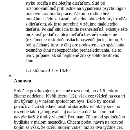
styku rodiča s maloletým dieťaťom. Súd pri
rozhodovaní tiež prihliadne na vyjadrenia psychológa a
pracovníkov úradu práce. Zákon o rodine tiež
umožňuje súdu zakázať, prípadne obmedziť styk rodiča
s dieťaťom, ak je to potrebné v záujme maloletého
dieťaťa. Pokiaľ situácia bude neznesiteľná, existuje ešte
možnosť podať na otca dieťaťa trestné oznámenie
(oznámenie o skutočnostiach nasvedčujúcich tomu, že
bol spáchaný trestný čin) pre podozrenie zo spáchania
trestného činu nebezpečného prenasledovania, ale to
len v prípade, ak sú naplnené znaky tohto trestného
činu.
1. októbra 2016 v 18:46
Anonym
Srdečne pozdravujem, nie sme rozvedení, no už 6. rokov
žijeme oddelene. Kvôli dcére (12), však cez týždeň na cca tri
dni bývam aj v našom spoločnom byte. Bolo by možné
považovať za striedavú osobnú starostlivosť ak by sme po
rozvode takto „fungovali“ aj naďalej a dcérku som mal
navyše každý druhý víkend? Byt mám 70 km od spoločného
bydliska v malom mestečku. Chcem podať návrh na rozvod,
bojím sa však, že dcéru budem vidieť raz za dva týždne cez