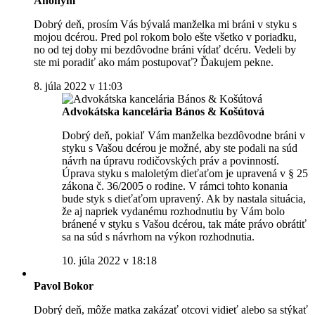
Anonym
Dobrý deň, prosím Vás bývalá manželka mi bráni v styku s
mojou dcérou. Pred pol rokom bolo ešte všetko v poriadku,
no od tej doby mi bezdôvodne bráni vídať dcéru. Vedeli by
ste mi poradiť ako mám postupovať? Ďakujem pekne.
8. júla 2022 v 11:03
Advokátska kancelária Bános & Košútová
Dobrý deň, pokiaľ Vám manželka bezdôvodne bráni v
styku s Vašou dcérou je možné, aby ste podali na súd
návrh na úpravu rodičovských práv a povinností.
Úprava styku s maloletým dieťaťom je upravená v § 25
zákona č. 36/2005 o rodine. V rámci tohto konania
bude styk s dieťaťom upravený. Ak by nastala situácia,
že aj napriek vydanému rozhodnutiu by Vám bolo
bránené v styku s Vašou dcérou, tak máte právo obrátiť
sa na súd s návrhom na výkon rozhodnutia.
10. júla 2022 v 18:18
Pavol Bokor
Dobrý deň, môže matka zakázať otcovi vidieť alebo sa stýkať