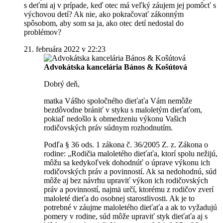
s deťmi aj v prípade, keď otec má veľký záujem jej pomôcť s
výchovou detí? Ak nie, ako pokračovať zákonným
spôsobom, aby som sa ja, ako otec detí nedostal do
problémov?
21. februára 2022 v 22:23
Advokátska kancelária Bános & Košútová
Dobrý deň,
matka Vášho spoločného dieťaťa Vám nemôže
bezdôvodne brániť v styku s maloletým dieťaťom,
pokiaľ nedošlo k obmedzeniu výkonu Vašich
rodičovských práv súdnym rozhodnutím.
Podľa § 36 ods. 1 zákona č. 36/2005 Z. z. Zákona o
rodine: „Rodičia maloletého dieťaťa, ktorí spolu nežijú,
môžu sa kedykoľvek dohodnúť o úprave výkonu ich
rodičovských práv a povinností. Ak sa nedohodnú, súd
môže aj bez návrhu upraviť výkon ich rodičovských
práv a povinností, najmä určí, ktorému z rodičov zverí
maloleté dieťa do osobnej starostlivosti. Ak je to
potrebné v záujme maloletého dieťaťa a ak to vyžadujú
pomery v rodine, súd môže upraviť styk dieťaťa aj s