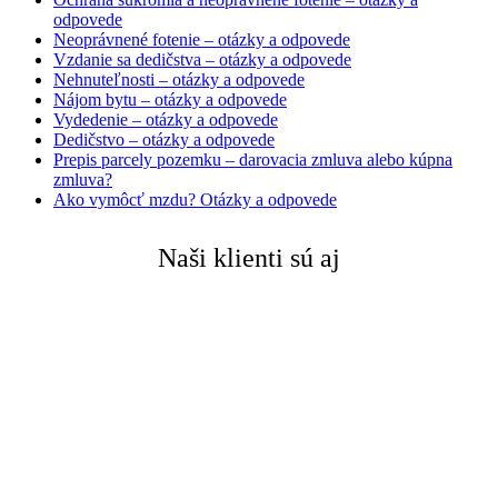
odpovede
Neoprávnené fotenie – otázky a odpovede
Vzdanie sa dedičstva – otázky a odpovede
Nehnuteľnosti – otázky a odpovede
Nájom bytu – otázky a odpovede
Vydedenie – otázky a odpovede
Dedičstvo – otázky a odpovede
Prepis parcely pozemku – darovacia zmluva alebo kúpna
zmluva?
Ako vymôcť mzdu? Otázky a odpovede
Naši klienti sú aj