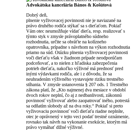
Advokátska kancelária Bános & Košútová
Dobrý deň,
plnenie vyživovacej povinnosti nie je naviazané na
právo druhého rodiča stýkať sa s dieťaťom. Pokiaľ
Vám otec neumožňuje vídať dieťa, resp. realizovať s
týmto styk v zmysle právoplatného súdneho
rozhodnutia, určite sa obráťte na kolízneho
opatrovníka, prípadne s návrhom na výkon rozhodnutia
priamo na súd. Otázku plnenia vyživovacej povinnosti
voči dieťaťu však v žiadnom prípade neodporúčam
podceňovať, a to nielen z hľadiska zabezpečenia
potrieb dieťaťa, nakoľko výživné má prednosť pred
inými výdavkami rodiča, ale i z dôvodu, že sa
neuhradením výživného vystavujete riziku trestného
stíhania. V zmysle ustanovenia § 207 ods. 1 Trestného
zákona platí, že „Kto najmenej dva mesiace v období
dvoch rokov neplní, čo aj z nedbanlivosti, zákonnú
povinnosť vyživovať alebo zaopatrovať iného, potrestá
sa odňatím slobody až na dva roky.“ Pokiaľ si preto
vyživovaciu povinnosť voči dieťaťu riadne neplníte,
otec je oprávnený v tejto veci podať trestné oznámenie,
rovnako tak návrh na vykonanie exekúcie, ktorým má
právo vymáhať dlžné výživné.