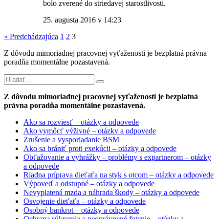
bolo zverené do striedavej starostlivosti.
25. augusta 2016 v 14:23
« Predchádzajúca
1
2
3
Z dôvodu mimoriadnej pracovnej vyťaženosti je bezplatná právna
poradňa momentálne pozastavená.
Z dôvodu mimoriadnej pracovnej vyťaženosti je bezplatná
právna poradňa momentálne pozastavená.
Ako sa rozviesť – otázky a odpovede
Ako vymôcť výživné – otázky a odpovede
Zrušenie a vysporiadanie BSM
Ako sa brániť proti exekúcii – otázky a odpovede
Obťažovanie a vyhrážky – problémy s expartnerom – otázky
a odpovede
Riadna príprava dieťaťa na styk s otcom – otázky a odpovede
Výpoveď a odstupné – otázky a odpovede
Nevyplatená mzda a náhrada škody – otázky a odpovede
Osvojenie dieťaťa – otázky a odpovede
Osobný bankrot – otázky a odpovede
Ochrana súkromia a neoprávnené fotenie – otázky a