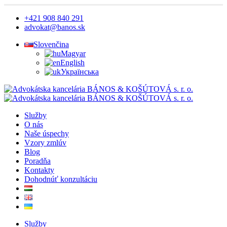
+421 908 840 291
advokat@banos.sk
Slovenčina
Magyar
English
Українська
Služby
O nás
Naše úspechy
Vzory zmlúv
Blog
Poradňa
Kontakty
Dohodnúť konzultáciu
Služby