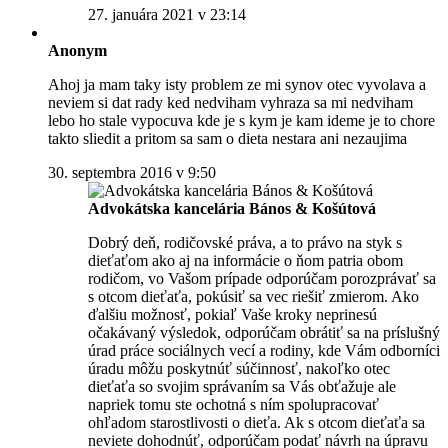
27. januára 2021 v 23:14
Anonym
Ahoj ja mam taky isty problem ze mi synov otec vyvolava a
neviem si dat rady ked nedviham vyhraza sa mi nedviham
lebo ho stale vypocuva kde je s kym je kam ideme je to chore
takto sliedit a pritom sa sam o dieta nestara ani nezaujima
30. septembra 2016 v 9:50
Advokátska kancelária Bános & Košútová
Dobrý deň, rodičovské práva, a to právo na styk s
dieťaťom ako aj na informácie o ňom patria obom
rodičom, vo Vašom prípade odporúčam porozprávať sa
s otcom dieťaťa, pokúsiť sa vec riešiť zmierom. Ako
ďalšiu možnosť, pokiaľ Vaše kroky neprinesú
očakávaný výsledok, odporúčam obrátiť sa na príslušný
úrad práce sociálnych vecí a rodiny, kde Vám odborníci
úradu môžu poskytnúť súčinnosť, nakoľko otec
dieťaťa so svojim správaním sa Vás obťažuje ale
napriek tomu ste ochotná s ním spolupracovať
ohľadom starostlivosti o dieťa. Ak s otcom dieťaťa sa
neviete dohodnúť, odporúčam podať návrh na úpravu