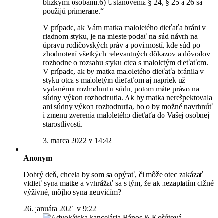
blízkymi osobami.6) Ustanovenia § 24, § 25 a 26 sa
použijú primerane.“
V prípade, ak Vám matka maloletého dieťaťa bráni v
riadnom styku, je na mieste podať na súd návrh na
úpravu rodičovských práv a povinností, kde súd po
zhodnotení všetkých relevantných dôkazov a dôvodov
rozhodne o rozsahu styku otca s maloletým dieťaťom.
V prípade, ak by matka maloletého dieťaťa bránila v
styku otca s maloletým dieťaťom aj napriek už
vydanému rozhodnutiu súdu, potom máte právo na
súdny výkon rozhodnutia. Ak by matka nerešpektovala
ani súdny výkon rozhodnutia, bolo by možné navrhnúť
i zmenu zverenia maloletého dieťaťa do Vašej osobnej
starostlivosti.
3. marca 2022 v 14:42
Anonym
Dobrý deň, chcela by som sa opýtať, či môže otec zakázať
vidieť syna matke a vyhrážať sa s tým, že ak nezaplatím dlžné
výživné, môjho syna neuvidím?
26. januára 2021 v 9:22