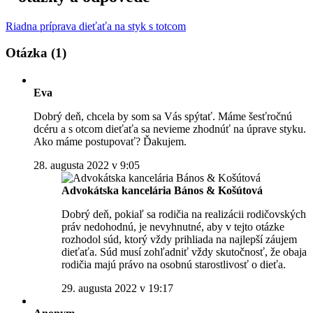
Riadna príprava dieťaťa na styk s totcom
Otázka (1)
Eva
Dobrý deň, chcela by som sa Vás spýtať. Máme šesťročnú
dcéru a s otcom dieťaťa sa nevieme zhodnúť na úprave styku.
Ako máme postupovať? Ďakujem.
28. augusta 2022 v 9:05
Advokátska kancelária Bános & Košútová
Dobrý deň, pokiaľ sa rodičia na realizácii rodičovských
práv nedohodnú, je nevyhnutné, aby v tejto otázke
rozhodol súd, ktorý vždy prihliada na najlepší záujem
dieťaťa. Súd musí zohľadniť vždy skutočnosť, že obaja
rodičia majú právo na osobnú starostlivosť o dieťa.
29. augusta 2022 v 19:17