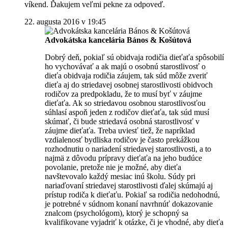
víkend. Ďakujem veľmi pekne za odpoveď.
22. augusta 2016 v 19:45
Advokátska kancelária Bános & Košútová
Dobrý deň, pokiaľ sú obidvaja rodičia dieťaťa spôsobilí
ho vychovávať a ak majú o osobnú starostlivosť o
dieťa obidvaja rodičia záujem, tak súd môže zveriť
dieťa aj do striedavej osobnej starostlivosti obidvoch
rodičov za predpokladu, že to musí byť v záujme
dieťaťa. Ak so striedavou osobnou starostlivosťou
súhlasí aspoň jeden z rodičov dieťaťa, tak súd musí
skúmať, či bude striedavá osobná starostlivosť v
záujme dieťaťa. Treba uviesť tiež, že napríklad
vzdialenosť bydliska rodičov je často prekážkou
rozhodnutiu o nariadení striedavej starostlivosti, a to
najmä z dôvodu prípravy dieťaťa na jeho budúce
povolanie, pretože nie je možné, aby dieťa
navštevovalo každý mesiac inú školu. Súdy pri
nariaďovaní striedavej starostlivosti ďalej skúmajú aj
prístup rodiča k dieťaťu. Pokiaľ sa rodičia nedohodnú,
je potrebné v súdnom konaní navrhnúť dokazovanie
znalcom (psychológom), ktorý je schopný sa
kvalifikovane vyjadriť k otázke, či je vhodné, aby dieťa