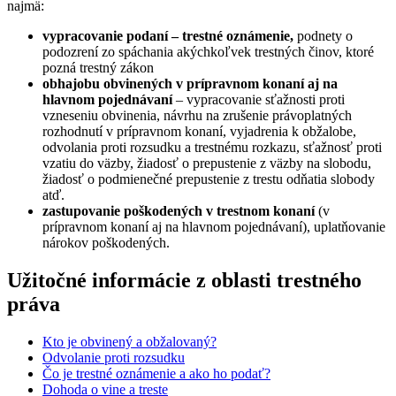
najmä:
vypracovanie podaní – trestné oznámenie,
podnety o
podozrení zo spáchania akýchkoľvek trestných činov, ktoré
pozná trestný zákon
obhajobu obvinených v prípravnom konaní aj na
hlavnom pojednávaní
– vypracovanie sťažnosti proti
vzneseniu obvinenia, návrhu na zrušenie právoplatných
rozhodnutí v prípravnom konaní, vyjadrenia k obžalobe,
odvolania proti rozsudku a trestnému rozkazu, sťažnosť proti
vzatiu do väzby, žiadosť o prepustenie z väzby na slobodu,
žiadosť o podmienečné prepustenie z trestu odňatia slobody
atď.
zastupovanie poškodených v trestnom konaní
(v
prípravnom konaní aj na hlavnom pojednávaní), uplatňovanie
nárokov poškodených.
Užitočné informácie z oblasti trestného
práva
Kto je obvinený a obžalovaný?
Odvolanie proti rozsudku
Čo je trestné oznámenie a ako ho podať?
Dohoda o vine a treste