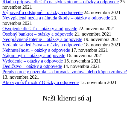
Riadna príprava dieťaťa na styk s otcom – otázky a odpovede
25.
novembra 2021
Výpoveď a odstupné – otázky a odpovede
24. novembra 2021
Nevyplatená mzda a náhrada škody – otázky a odpovede
23.
novembra 2021
Osvojenie dieťaťa – otázky a odpovede
22. novembra 2021
Osobný bankrot – otázky a odpovede
21. novembra 2021
Neoprávnené fotenie – otázky a odpovede
19. novembra 2021
Vzdanie sa dedičstva – otázky a odpovede
18. novembra 2021
Nehnuteľnosti – otázky a odpovede
17. novembra 2021
Nájom bytu – otázky a odpovede
16. novembra 2021
Vydedenie – otázky a odpovede
15. novembra 2021
Dedičstvo – otázky a odpovede
14. novembra 2021
Prepis parcely pozemku – darovacia zmluva alebo kúpna zmluva?
13. novembra 2021
Ako vymôcť mzdu? Otázky a odpovede
12. novembra 2021
Naši klienti sú aj