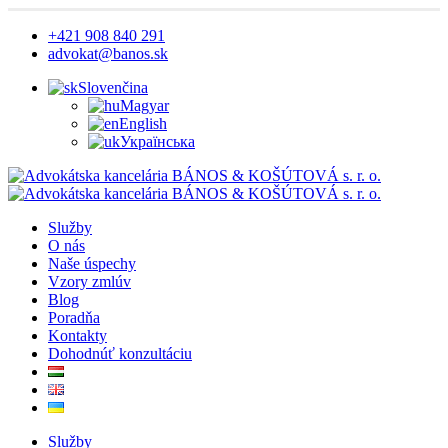
+421 908 840 291
advokat@banos.sk
Slovenčina
Magyar
English
Українська
Služby
O nás
Naše úspechy
Vzory zmlúv
Blog
Poradňa
Kontakty
Dohodnúť konzultáciu
Služby