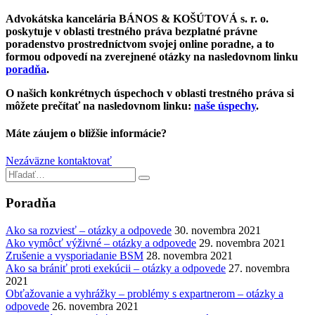
Advokátska kancelária BÁNOS & KOŠÚTOVÁ s. r. o.
poskytuje v oblasti trestného práva bezplatné právne
poradenstvo prostredníctvom svojej online poradne, a to
formou odpovedí na zverejnené otázky na nasledovnom linku
poradňa
.
O našich konkrétnych úspechoch v oblasti trestného práva si
môžete prečítať na nasledovnom linku:
naše úspechy
.
Máte záujem o bližšie informácie?
Nezáväzne kontaktovať
Poradňa
Ako sa rozviesť – otázky a odpovede
30. novembra 2021
Ako vymôcť výživné – otázky a odpovede
29. novembra 2021
Zrušenie a vysporiadanie BSM
28. novembra 2021
Ako sa brániť proti exekúcii – otázky a odpovede
27. novembra
2021
Obťažovanie a vyhrážky – problémy s expartnerom – otázky a
odpovede
26. novembra 2021