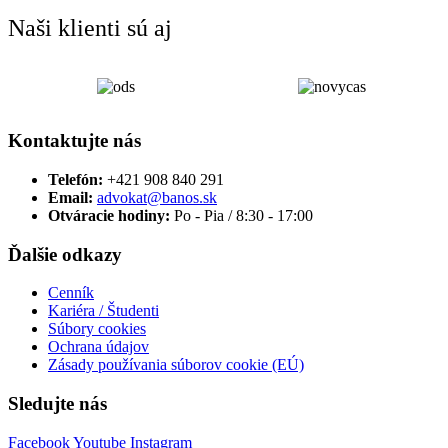
Naši klienti sú aj
Kontaktujte nás
Telefón:
+421 908 840 291
Email:
advokat@banos.sk
Otváracie hodiny:
Po - Pia / 8:30 - 17:00
Ďalšie odkazy
Cenník
Kariéra / Študenti
Súbory cookies
Ochrana údajov
Zásady používania súborov cookie (EÚ)
Sledujte nás
Facebook
Youtube
Instagram