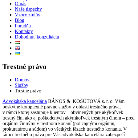
O nás
Naše úspechy
Vzory zmlúv
Blog
Poradňa
Kontakty
Dohodnúť konzultáciu
Trestné právo
Domov
Služby
Trestné právo
Advokátska kancelária
BÁNOS & KOŠÚTOVÁ s. r. o. Vám
poskytne komplexné právne služby v oblasti trestného práva,
v rámci ktorej zastupuje klientov – obvinených pre akýkoľvek
trestný čin, ako aj poškodených akýmkoľvek trestným činom – pred
orgánmi činnými v trestnom konaní (policajnými orgánmi,
prokuratúrou a súdom) vo všetkých fázach trestného konania. V
rámci trestného práva pre Vás advokátska kancelária zabezpečí