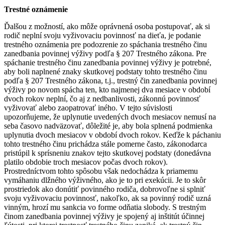
Trestné oznámenie
Ďalšou z možností, ako môže oprávnená osoba postupovať, ak si
rodič neplní svoju vyživovaciu povinnosť na dieťa, je podanie
trestného oznámenia pre podozrenie zo spáchania trestného činu
zanedbania povinnej výživy podľa § 207 Trestného zákona. Pre
spáchanie trestného činu zanedbania povinnej výživy je potrebné,
aby boli naplnené znaky skutkovej podstaty tohto trestného činu
podľa § 207 Trestného zákona, t.j., trestný čin zanedbania povinnej
výživy po novom spácha ten, kto najmenej dva mesiace v období
dvoch rokov neplní, čo aj z nedbanlivosti, zákonnú povinnosť
vyživovať alebo zaopatrovať iného. V tejto súvislosti
upozorňujeme, že uplynutie uvedených dvoch mesiacov nemusí na
seba časovo nadväzovať, dôležité je, aby bola splnená podmienka
uplynutia dvoch mesiacov v období dvoch rokov. Keďže k páchaniu
tohto trestného činu prichádza stále pomerne často, zákonodarca
pristúpil k sprísneniu znakov tejto skutkovej podstaty (donedávna
platilo obdobie troch mesiacov počas dvoch rokov).
Prostredníctvom tohto spôsobu však nedochádza k priamemu
vymáhaniu dlžného výživného, ako je to pri exekúcii. Je to skôr
prostriedok ako donútiť povinného rodiča, dobrovoľne si splniť
svoju vyživovaciu povinnosť, nakoľko, ak sa povinný rodič uzná
vinným, hrozí mu sankcia vo forme odňatia slobody. S trestným
činom zanedbania povinnej výživy je spojený aj inštitút účinnej