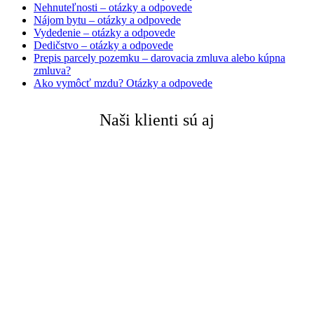
Nehnuteľnosti – otázky a odpovede
Nájom bytu – otázky a odpovede
Vydedenie – otázky a odpovede
Dedičstvo – otázky a odpovede
Prepis parcely pozemku – darovacia zmluva alebo kúpna
zmluva?
Ako vymôcť mzdu? Otázky a odpovede
Naši klienti sú aj