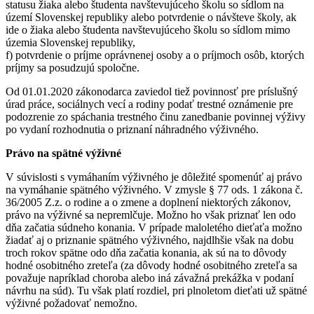
statusu žiaka alebo študenta navštevujúceho školu so sídlom na
území Slovenskej republiky alebo potvrdenie o návšteve školy, ak
ide o žiaka alebo študenta navštevujúceho školu so sídlom mimo
územia Slovenskej republiky,
f) potvrdenie o príjme oprávnenej osoby a o príjmoch osôb, ktorých
príjmy sa posudzujú spoločne.
Od 01.01.2020 zákonodarca zaviedol tiež povinnosť pre príslušný
úrad práce, sociálnych vecí a rodiny podať trestné oznámenie pre
podozrenie zo spáchania trestného činu zanedbanie povinnej výživy
po vydaní rozhodnutia o priznaní náhradného výživného.
Právo na spätné výživné
V súvislosti s vymáhaním výživného je dôležité spomenúť aj právo
na vymáhanie spätného výživného. V zmysle § 77 ods. 1 zákona č.
36/2005 Z.z. o rodine a o zmene a doplnení niektorých zákonov,
právo na výživné sa nepremlčuje. Možno ho však priznať len odo
dňa začatia súdneho konania. V prípade maloletého dieťaťa možno
žiadať aj o priznanie spätného výživného, najdlhšie však na dobu
troch rokov spätne odo dňa začatia konania, ak sú na to dôvody
hodné osobitného zreteľa (za dôvody hodné osobitného zreteľa sa
považuje napríklad choroba alebo iná závažná prekážka v podaní
návrhu na súd). Tu však platí rozdiel, pri plnoletom dieťati už spätné
výživné požadovať nemožno.