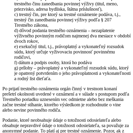
trestného činu zanedbania povinnej výživy (titul, meno,
priezvisko, adresa bydliska, štátna príslušnosť),
c) trestný čin, pre ktorý sa trestné oznámenie podáva, t.j.,
trestný čin zanedbania povinnej výživy podľa § 207
Trestného zákona,
d) dôvod podania trestného oznámenia – nezaplatenie
výživného povinným rodičom najmenej dva mesiace v období
dvoch rokov,
e) exekučný titul, t.j., právoplatný a vykonateľný rozsudok
súdu, ktorý určuje vyživovaciu povinnosť povinnému
rodičovi,
f) dátum a podpis osoby, ktorá ho podáva
g) prílohy – právoplatný a vykonateľný rozsudok súdu, ktorý
je opatrený potvrdením o jeho právoplatnosti a vykonateľnosti
a rodný list dieťaťa.
Po prijatí trestného oznámenia orgán činný v trestnom konaní
prešetrí okolnosti uvedené v oznámení a v súlade s postupom podľa
Trestného poriadku uznesením vec odmietne alebo bez meškania
začne trestné stíhanie, ktorého výsledkom je rozhodnutie o vine
alebo nevine povinného rodiča.
Podanie, ktoré neobsahuje údaje o totožnosti odosielateľa alebo
obsahuje nepravdivé údaje o totožnosti odosielateľa, sa považuje za
anonymné podanie. To platí aj pre trestné oznámenie. Pozor, ak z