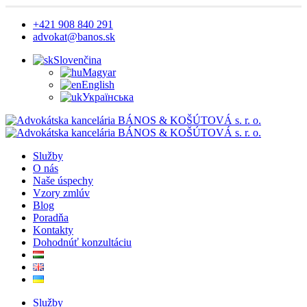
+421 908 840 291
advokat@banos.sk
Slovenčina
Magyar
English
Українська
Služby
O nás
Naše úspechy
Vzory zmlúv
Blog
Poradňa
Kontakty
Dohodnúť konzultáciu
Služby