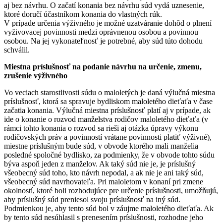
aj bez návrhu. O začatí konania bez návrhu súd vydá uznesenie,
ktoré doručí účastníkom konania do vlastných rúk.
V prípade určenia výživného je možné uzatváranie dohôd o plnení
vyživovacej povinnosti medzi oprávnenou osobou a povinnou
osobou. Na jej vykonateľnosť je potrebné, aby súd túto dohodu
schválil.
Miestna príslušnosť na podanie návrhu na určenie, zmenu,
zrušenie výživného
Vo veciach starostlivosti súdu o maloletých je daná výlučná miestna
príslušnosť, ktorá sa spravuje bydliskom maloletého dieťaťa v čase
začatia konania. Výlučná miestna príslušnosť platí aj v prípade, ak
ide o konanie o rozvod manželstva rodičov maloletého dieťaťa (v
rámci tohto konania o rozvod sa rieši aj otázka úpravy výkonu
rodičovských práv a povinností vrátane povinnosti platiť výživné),
miestne príslušným bude súd, v obvode ktorého mali manželia
posledné spoločné bydlisko, za podmienky, že v obvode tohto súdu
býva aspoň jeden z manželov. Ak taký súd nie je, je príslušný
všeobecný súd toho, kto návrh nepodal, a ak nie je ani taký súd,
všeobecný súd navrhovateľa. Pri maloletom v konaní pri zmene
okolností, ktoré boli rozhodujúce pre určenie príslušnosti, umožňujú,
aby príslušný súd preniesol svoju príslušnosť na iný súd.
Podmienkou je, aby tento súd bol v záujme maloletého dieťaťa. Ak
by tento súd nesúhlasil s prenesením príslušnosti, rozhodne jeho