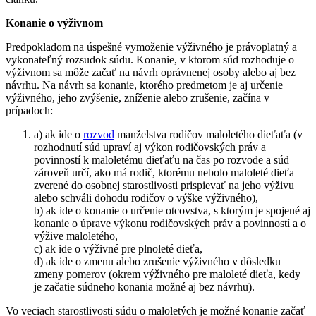
Konanie o výživnom
Predpokladom na úspešné vymoženie výživného je právoplatný a
vykonateľný rozsudok súdu. Konanie, v ktorom súd rozhoduje o
výživnom sa môže začať na návrh oprávnenej osoby alebo aj bez
návrhu. Na návrh sa konanie, ktorého predmetom je aj určenie
výživného, jeho zvýšenie, zníženie alebo zrušenie, začína v
prípadoch:
a) ak ide o
rozvod
manželstva rodičov maloletého dieťaťa (v
rozhodnutí súd upraví aj výkon rodičovských práv a
povinností k maloletému dieťaťu na čas po rozvode a súd
zároveň určí, ako má rodič, ktorému nebolo maloleté dieťa
zverené do osobnej starostlivosti prispievať na jeho výživu
alebo schváli dohodu rodičov o výške výživného),
b) ak ide o konanie o určenie otcovstva, s ktorým je spojené aj
konanie o úprave výkonu rodičovských práv a povinností a o
výžive maloletého,
c) ak ide o výživné pre plnoleté dieťa,
d) ak ide o zmenu alebo zrušenie výživného v dôsledku
zmeny pomerov (okrem výživného pre maloleté dieťa, kedy
je začatie súdneho konania možné aj bez návrhu).
Vo veciach starostlivosti súdu o maloletých je možné konanie začať