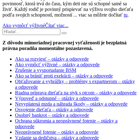
povinnosť, ktorá trvá do času, kým deti nie sú schopné samé sa
živiť. Každý rodič je povinný prispievať na výživu svojho dieťaťa
podľa svojich schopností, možností ... viac sa môžete dočítať
tu
.
Ako vymôcť výživné
Čítať viac...
Z dôvodu mimoriadnej pracovnej vyťaženosti je bezplatná
právna poradňa momentálne pozastavená.
Ako sa rozviesť – otázky a odpovede
Ako vymôcť výživné – otázky a odpovede
Zrušenie a vysporiadanie BSM
Ako sa brániť proti exekúcii – otázky a odpovede
Obťažovanie a vyhrážky – problémy s expartnerom – otázky
a odpovede
Riadna príprava dieťaťa na styk s otcom – otázky a odpovede
Výpoveď a odstupné – otázky a odpovede
Nevyplatená mzda a náhrada škody – otázky a odpovede
Osvojenie dieťaťa – otázky a odpovede
Osobný bankrot – otázky a odpovede
Ochrana súkromia a neoprávnené fotenie – otázky a
odpovede
Neoprávnené fotenie – otázky a odpovede
Vzdanie sa dedičstva – otázky a odpovede