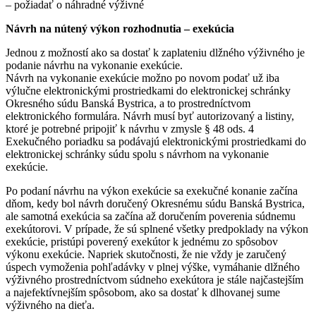
– požiadať o náhradné výživné
Návrh na nútený výkon rozhodnutia – exekúcia
Jednou z možností ako sa dostať k zaplateniu dlžného výživného je
podanie návrhu na vykonanie exekúcie.
Návrh na vykonanie exekúcie možno po novom podať už iba
výlučne elektronickými prostriedkami do elektronickej schránky
Okresného súdu Banská Bystrica, a to prostredníctvom
elektronického formulára. Návrh musí byť autorizovaný a listiny,
ktoré je potrebné pripojiť k návrhu v zmysle § 48 ods. 4
Exekučného poriadku sa podávajú elektronickými prostriedkami do
elektronickej schránky súdu spolu s návrhom na vykonanie
exekúcie.
Po podaní návrhu na výkon exekúcie sa exekučné konanie začína
dňom, kedy bol návrh doručený Okresnému súdu Banská Bystrica,
ale samotná exekúcia sa začína až doručením poverenia súdnemu
exekútorovi. V prípade, že sú splnené všetky predpoklady na výkon
exekúcie, pristúpi poverený exekútor k jednému zo spôsobov
výkonu exekúcie. Napriek skutočnosti, že nie vždy je zaručený
úspech vymoženia pohľadávky v plnej výške, vymáhanie dlžného
výživného prostredníctvom súdneho exekútora je stále najčastejším
a najefektívnejším spôsobom, ako sa dostať k dlhovanej sume
výživného na dieťa.