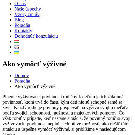
O nás
Naše úspechy
Vzory zmlúv
Blog
Poradňa
Kontakty
Dohodnúť konzultáciu
Ako vymôcť výživné
Domov
Poradňa
Ako vymôcť výživné
Plnenie vyživovacej povinnosti rodičov k deťom je ich zákonná
povinnosť, ktorá trvá do času, kým deti nie sú schopné samé sa
živiť. Každý rodič je povinný prispievať na výživu svojho dieťaťa
podľa svojich schopností, možností a majetkových pomerov. Čo
však robiť v prípade, keď nastane situácia, že povinný rodič si svoju
vyživovaciu povinnosť neplní. Jednotlivé možnosti, ako riešiť túto
situáciu a úspešne vymôcť výživné, si priblížime v nasledujúcom
článku.