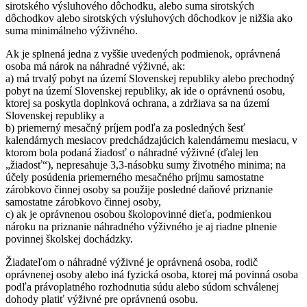
sirotského výsluhového dôchodku, alebo suma sirotských
dôchodkov alebo sirotských výsluhových dôchodkov je nižšia ako
suma minimálneho výživného.
Ak je splnená jedna z vyššie uvedených podmienok, oprávnená
osoba má nárok na náhradné výživné, ak:
a) má trvalý pobyt na území Slovenskej republiky alebo prechodný
pobyt na území Slovenskej republiky, ak ide o oprávnenú osobu,
ktorej sa poskytla doplnková ochrana, a zdržiava sa na území
Slovenskej republiky a
b) priemerný mesačný príjem podľa za posledných šesť
kalendárnych mesiacov predchádzajúcich kalendárnemu mesiacu, v
ktorom bola podaná žiadosť o náhradné výživné (ďalej len
„žiadosť“), nepresahuje 3,3-násobku sumy životného minima; na
účely posúdenia priemerného mesačného príjmu samostatne
zárobkovo činnej osoby sa použije posledné daňové priznanie
samostatne zárobkovo činnej osoby,
c) ak je oprávnenou osobou školopovinné dieťa, podmienkou
nároku na priznanie náhradného výživného je aj riadne plnenie
povinnej školskej dochádzky.
Žiadateľom o náhradné výživné je oprávnená osoba, rodič
oprávnenej osoby alebo iná fyzická osoba, ktorej má povinná osoba
podľa právoplatného rozhodnutia súdu alebo súdom schválenej
dohody platiť výživné pre oprávnenú osobu.