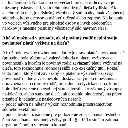
nadriadený súd. Na konania vo veciach určenia rodičovstva je
miestne príslušný súd, v ktorého obvode má dieťa bydlisko. Ak
takého súdu niet, je príslušný všeobecný súd matky, inak všeobecný
súd toho, koho otcovstvo má byť určené alebo zapreté. Na konanie
vo veciach výživného pre plnoleté osoby a iných obdobných
nárokov je miestne príslušný všeobecný súd navrhovateľa.
Aké sú možnosti v prípade, ak si povinný rodič neplní svoju
povinnosť platiť výživné na dieťa?
Ak už bolo vydané rozhodnutie, ktoré je právoplatné a vykonateľné
(prípadne bola súdom schválená dohoda o plnení vyživovacej
povinnosti), a ktorým je povinný rodič zaviazaný platiť výživné na
dieťa, toto rozhodnutie (dohoda) slúži ako exekučný titul. Pokiaľ
tento rodič, ktorý bol zaviazaný na platenie výživného si svoju
povinnosť riadne a včas nesplní, dostáva sa tým do omeškania a
oprávnená osoba (druhý rodič, prípadne iná fyzická osoba, ktorej
bolo dieťa zverené do osobnej starostlivosti, ako zákonný zástupca
maloletého, alebo samotné dieťa, ak dosiahlo plnoletosť) má právo
pristúpiť k jednému z nasledovných riešení:
– podať návrh na nútený výkon rozhodnutia prostredníctvom
súdneho exekútora
– podať trestné oznámenie pre podozrenie zo spáchania trestného
činu zanedbania povinnej výživy podľa § 207 Trestného zákona
orgánom činným v trestnom konaní