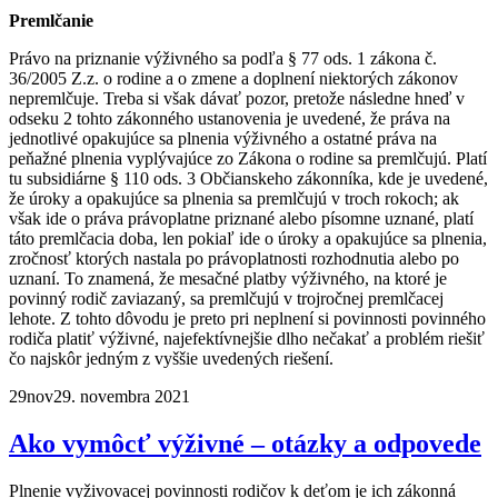
Premlčanie
Právo na priznanie výživného sa podľa § 77 ods. 1 zákona č.
36/2005 Z.z. o rodine a o zmene a doplnení niektorých zákonov
nepremlčuje. Treba si však dávať pozor, pretože následne hneď v
odseku 2 tohto zákonného ustanovenia je uvedené, že práva na
jednotlivé opakujúce sa plnenia výživného a ostatné práva na
peňažné plnenia vyplývajúce zo Zákona o rodine sa premlčujú. Platí
tu subsidiárne § 110 ods. 3 Občianskeho zákonníka, kde je uvedené,
že úroky a opakujúce sa plnenia sa premlčujú v troch rokoch; ak
však ide o práva právoplatne priznané alebo písomne uznané, platí
táto premlčacia doba, len pokiaľ ide o úroky a opakujúce sa plnenia,
zročnosť ktorých nastala po právoplatnosti rozhodnutia alebo po
uznaní. To znamená, že mesačné platby výživného, na ktoré je
povinný rodič zaviazaný, sa premlčujú v trojročnej premlčacej
lehote. Z tohto dôvodu je preto pri neplnení si povinnosti povinného
rodiča platiť výživné, najefektívnejšie dlho nečakať a problém riešiť
čo najskôr jedným z vyššie uvedených riešení.
29
nov
29. novembra 2021
Ako vymôcť výživné – otázky a odpovede
Plnenie vyživovacej povinnosti rodičov k deťom je ich zákonná