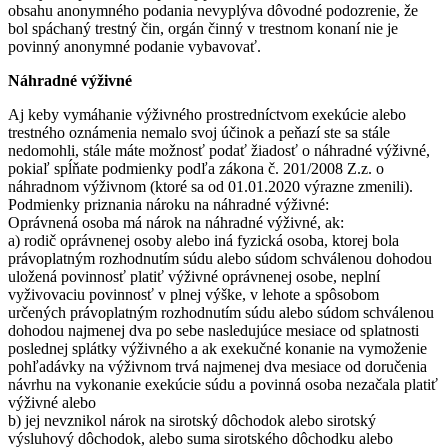
obsahu anonymného podania nevyplýva dôvodné podozrenie, že
bol spáchaný trestný čin, orgán činný v trestnom konaní nie je
povinný anonymné podanie vybavovať.
Náhradné výživné
Aj keby vymáhanie výživného prostredníctvom exekúcie alebo
trestného oznámenia nemalo svoj účinok a peňazí ste sa stále
nedomohli, stále máte možnosť podať žiadosť o náhradné výživné,
pokiaľ spĺňate podmienky podľa zákona č. 201/2008 Z.z. o
náhradnom výživnom (ktoré sa od 01.01.2020 výrazne zmenili).
Podmienky priznania nároku na náhradné výživné:
Oprávnená osoba má nárok na náhradné výživné, ak:
a) rodič oprávnenej osoby alebo iná fyzická osoba, ktorej bola
právoplatným rozhodnutím súdu alebo súdom schválenou dohodou
uložená povinnosť platiť výživné oprávnenej osobe, neplní
vyživovaciu povinnosť v plnej výške, v lehote a spôsobom
určených právoplatným rozhodnutím súdu alebo súdom schválenou
dohodou najmenej dva po sebe nasledujúce mesiace od splatnosti
poslednej splátky výživného a ak exekučné konanie na vymoženie
pohľadávky na výživnom trvá najmenej dva mesiace od doručenia
návrhu na vykonanie exekúcie súdu a povinná osoba nezačala platiť
výživné alebo
b) jej nevznikol nárok na sirotský dôchodok alebo sirotský
výsluhový dôchodok, alebo suma sirotského dôchodku alebo