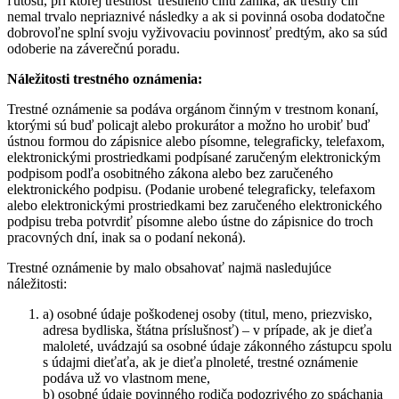
ľútosti, pri ktorej trestnosť trestného činu zaniká, ak trestný čin
nemal trvalo nepriaznivé následky a ak si povinná osoba dodatočne
dobrovoľne splní svoju vyživovaciu povinnosť predtým, ako sa súd
odoberie na záverečnú poradu.
Náležitosti trestného oznámenia:
Trestné oznámenie sa podáva orgánom činným v trestnom konaní,
ktorými sú buď policajt alebo prokurátor a možno ho urobiť buď
ústnou formou do zápisnice alebo písomne, telegraficky, telefaxom,
elektronickými prostriedkami podpísané zaručeným elektronickým
podpisom podľa osobitného zákona alebo bez zaručeného
elektronického podpisu. (Podanie urobené telegraficky, telefaxom
alebo elektronickými prostriedkami bez zaručeného elektronického
podpisu treba potvrdiť písomne alebo ústne do zápisnice do troch
pracovných dní, inak sa o podaní nekoná).
Trestné oznámenie by malo obsahovať najmä nasledujúce
náležitosti:
a) osobné údaje poškodenej osoby (titul, meno, priezvisko,
adresa bydliska, štátna príslušnosť) – v prípade, ak je dieťa
maloleté, uvádzajú sa osobné údaje zákonného zástupcu spolu
s údajmi dieťaťa, ak je dieťa plnoleté, trestné oznámenie
podáva už vo vlastnom mene,
b) osobné údaje povinného rodiča podozrivého zo spáchania