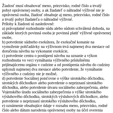
Žiadosť musí obsahovať meno, priezvisko, rodné číslo a trvalý
pobyt oprávnenej osoby, a ak žiadateľ o náhradné výživné nie je
oprávnená osoba, žiadosť obsahuje aj meno, priezvisko, rodné číslo
a trvalý pobyt žiadateľa o náhradné výživné.
Prílohy k žiadosti sú nasledovné:
a) právoplatné rozhodnutie súdu alebo súdom schválená dohoda, na
základe ktorých povinná osoba je povinná platiť výživné oprávnenej
osobe,
b) potvrdenie súdneho exekútora, že exekučné konanie na
vymoženie pohľadávky na výživnom trvá najmenej dva mesiace od
doručenia návrhu na vykonanie exekúcie,
c) potvrdenie centra o postúpení návrhu na uznanie a výkon
rozhodnutia vo veci vymáhania výživného príslušnému
prijímajúcemu orgánu v cudzine a od postúpenia návrhu do cudziny
uplynuli najmenej dva mesiace alebo potvrdenie, že vymáhanie
výživného z cudziny nie je možné,
d) potvrdenie Sociálnej poisťovne o výške sirotského dôchodku,
sirotských dôchodkov alebo potvrdenie o nepriznaní sirotského
dôchodku, alebo potvrdenie útvaru sociálneho zabezpečenia, alebo
Vojenského úradu sociálneho zabezpečenia o výške sirotského
výsluhového dôchodku, sirotských výsluhových dôchodkov, alebo
potvrdenie o nepriznaní sirotského výsluhového dôchodku,
e) oznámenie obsahujúce údaje v rozsahu meno, priezvisko, rodné
číslo alebo dátum narodenia oprávnenej osoby na účel overenia